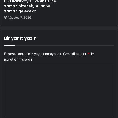
İSKİ Bakırköy su kesintisi ne
zaman bitecek, sular ne
zaman gelecek?
Ağustos 7, 2026
Bir yanıt yazın
E-posta adresiniz yayınlanmayacak.
Gerekli alanlar
*
ile
işaretlenmişlerdir
Y
o
r
u
m
*