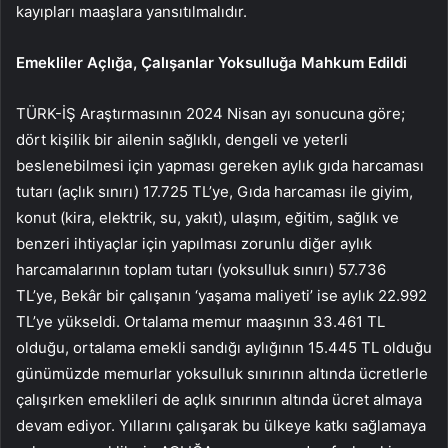
kayıpları maaşlara yansıtılmalıdır.
Emekliler Açlığa, Çalışanlar Yoksulluğa Mahkum Edildi
TÜRK-İŞ Araştırmasının 2024 Nisan ayı sonucuna göre;
dört kişilik bir ailenin sağlıklı, dengeli ve yeterli
beslenebilmesi için yapması gereken aylık gıda harcaması
tutarı (açlık sınırı) 17.725 TL’ye, Gıda harcaması ile giyim,
konut (kira, elektrik, su, yakıt), ulaşım, eğitim, sağlık ve
benzeri ihtiyaçlar için yapılması zorunlu diğer aylık
harcamalarının toplam tutarı (yoksulluk sınırı) 57.736
TL’ye, Bekâr bir çalışanın ‘yaşama maliyeti’ ise aylık 22.992
TL’ye yükseldi. Ortalama memur maaşının 33.461 TL
olduğu, ortalama emekli sandığı aylığının 15.445 TL olduğu
günümüzde memurlar yoksulluk sınırının altında ücretlerle
çalışırken emeklileri de açlık sınırının altında ücret almaya
devam ediyor. Yıllarını çalışarak bu ülkeye katkı sağlamaya