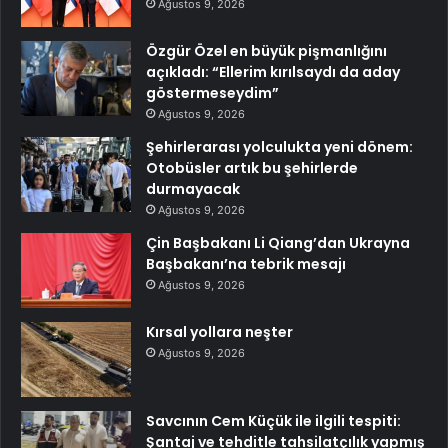
Ağustos 9, 2026
Özgür Özel en büyük pişmanlığını
açıkladı: “Ellerim kırılsaydı da aday
göstermeseydim”
Ağustos 9, 2026
Şehirlerarası yolculukta yeni dönem:
Otobüsler artık bu şehirlerde
durmayacak
Ağustos 9, 2026
Çin Başbakanı Li Qiang’dan Ukrayna
Başbakanı’na tebrik mesajı
Ağustos 9, 2026
Kırsal yollara neşter
Ağustos 9, 2026
Savcının Cem Küçük ile ilgili tespiti:
Şantaj ve tehditle tahsilatçılık yapmış