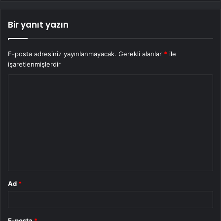
Bir yanıt yazın
E-posta adresiniz yayınlanmayacak.
Gerekli alanlar
*
ile
işaretlenmişlerdir
Y
o
r
u
m
*
Ad
*
E-posta
*