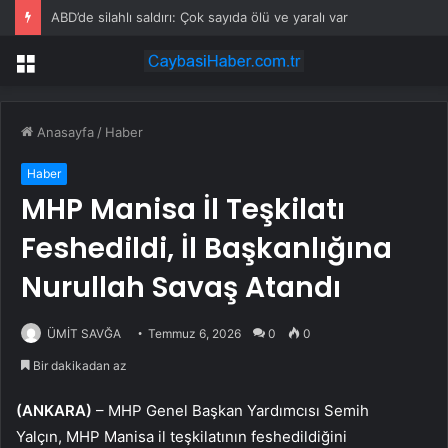
ABD’de silahlı saldırı: Çok sayıda ölü ve yaralı var
Menü
Anasayfa
/
Haber
Haber
MHP Manisa İl Teşkilatı
Feshedildi, İl Başkanlığına
Nurullah Savaş Atandı
ÜMİT SAVĞA
Temmuz 6, 2026
0
0
Bir dakikadan az
(ANKARA)
– MHP Genel Başkan Yardımcısı Semih
Yalçın, MHP Manisa il teşkilatının feshedildiğini