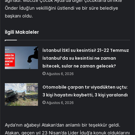
ağırladı. Mucize Çocuk Ayda da diğer çocuklarla birlikte
Önder İduğ’un vekilliğini üstlendi ve bir süre belediye
başkanı oldu.
İlgili Makaleler
İstanbul İSKİ su kesintisi! 21-22 Temmuz
İstanbul’da su kesintisi ne zaman
bitecek, sular ne zaman gelecek?
Ağustos 6, 2026
Otomobile çarpan tır viyadükten uçtu:
3 kişi hayatını kaybetti, 3 kişi yaralandı
Ağustos 6, 2026
Ayda’nın ağabeyi Atakan’dan anlamlı bir teşekkür geldi.
Atakan, geçen yıl 23 Nisan’da Lider İduğ’a konuk olduklarını