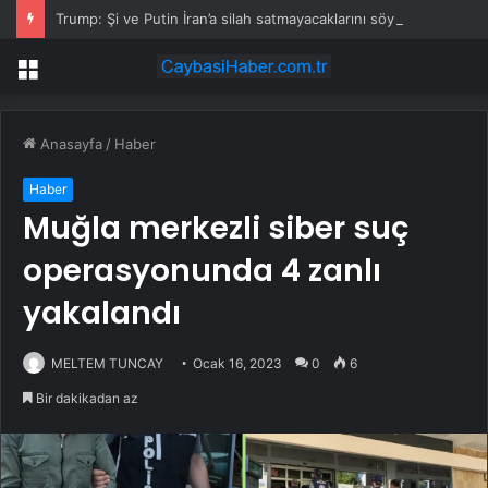
Trump: Şi ve Putin İran’a silah satmayacaklarını söyledi
Menü
Anasayfa
/
Haber
Haber
Muğla merkezli siber suç
operasyonunda 4 zanlı
yakalandı
MELTEM TUNCAY
Ocak 16, 2023
0
6
Bir dakikadan az