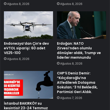
Ağustos 8, 2026
Ağustos 8, 2026
Endonezya’dan Çin’e dev
Erdoğan: NATO
eVTOL siparişi: 60 adet
Zirvesi’nden olumlu
VE25-100
dönüşler aldık, Trump ve
liderler memnundu
Ağustos 8, 2026
Ağustos 8, 2026
CHP’li Deniz Demir:
“Kılıçdaroğlu’na
Atfedilerek Dolaşıma
Sokulan; ‘3 Yıl Bekledik,
Partimizi Geri Aldık.
Ağustos 7, 2026
İstanbul BAKIRKÖY su
kesintisi! 23-24 Temmuz