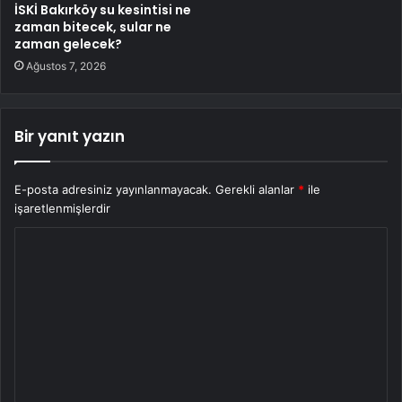
İSKİ Bakırköy su kesintisi ne
zaman bitecek, sular ne
zaman gelecek?
Ağustos 7, 2026
Bir yanıt yazın
E-posta adresiniz yayınlanmayacak.
Gerekli alanlar
*
ile
işaretlenmişlerdir
Y
o
r
u
m
*