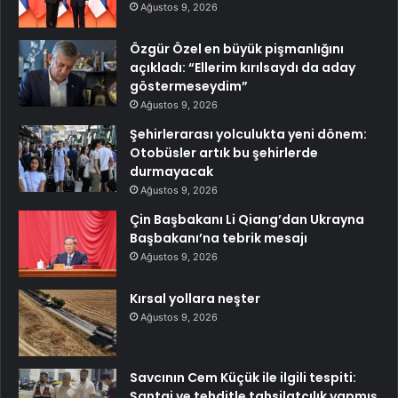
Ağustos 9, 2026
Özgür Özel en büyük pişmanlığını
açıkladı: “Ellerim kırılsaydı da aday
göstermeseydim”
Ağustos 9, 2026
Şehirlerarası yolculukta yeni dönem:
Otobüsler artık bu şehirlerde
durmayacak
Ağustos 9, 2026
Çin Başbakanı Li Qiang’dan Ukrayna
Başbakanı’na tebrik mesajı
Ağustos 9, 2026
Kırsal yollara neşter
Ağustos 9, 2026
Savcının Cem Küçük ile ilgili tespiti:
Şantaj ve tehditle tahsilatçılık yapmış