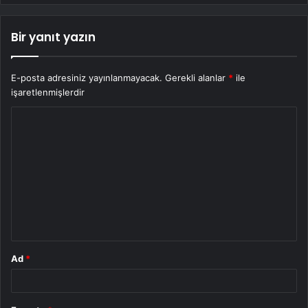
Bir yanıt yazın
E-posta adresiniz yayınlanmayacak.
Gerekli alanlar
*
ile
işaretlenmişlerdir
Y
o
r
u
m
*
Ad
*