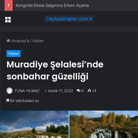
Kongo’da Ebola Salgınına Erken Aşama
Menü
Anasayfa
/
Haber
Haber
Muradiye Şelalesi’nde
sonbahar güzelliği
TUNA YILMAZ
Aralık 11, 2022
0
14
Bir dakikadan az