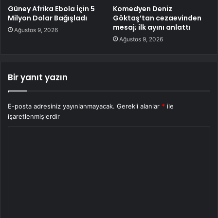
Güney Afrika Ebola İçin 5
Komedyen Deniz
Milyon Dolar Bağışladı
Göktaş’tan cezaevinden
mesaj; ilk ayını anlattı
Ağustos 9, 2026
Ağustos 9, 2026
Bir yanıt yazın
E-posta adresiniz yayınlanmayacak.
Gerekli alanlar
*
ile
işaretlenmişlerdir
Y
o
r
u
m
*