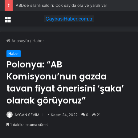
ABD’de silahlı saldırı: Çok sayıda ölü ve yaralı var
Menü
Anasayfa
/
Haber
Haber
Polonya: “AB
Komisyonu’nun gazda
tavan fiyat önerisini ‘şaka’
olarak görüyoruz”
AYCAN SEVİMLİ
Kasım 24, 2022
0
21
1 dakika okuma süresi