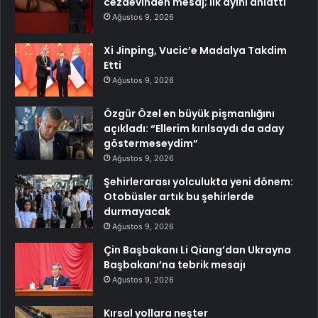
cezaevinden mesaj; ilk ayını anlattı
Ağustos 9, 2026
Xi Jinping, Vucic’e Madalya Takdim
Etti
Ağustos 9, 2026
Özgür Özel en büyük pişmanlığını
açıkladı: “Ellerim kırılsaydı da aday
göstermeseydim”
Ağustos 9, 2026
Şehirlerarası yolculukta yeni dönem:
Otobüsler artık bu şehirlerde
durmayacak
Ağustos 9, 2026
Çin Başbakanı Li Qiang’dan Ukrayna
Başbakanı’na tebrik mesajı
Ağustos 9, 2026
Kırsal yollara neşter