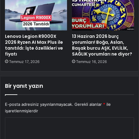
Lenovo Legion R9000X
13 Haziran 2026 burç
2026 Ryzen AI Max Plus ile
yorumları! Boğa, Aslan,
tanıtıldı: İşte özellikleri ve
Başak burcu AŞK, EVLİLİK,
fiyatı
SAĞLIK yorumları ne diyor?
Temmuz 17, 2026
Temmuz 16, 2026
Bir yanıt yazın
E-posta adresiniz yayınlanmayacak.
Gerekli alanlar
*
ile
işaretlenmişlerdir
Y
o