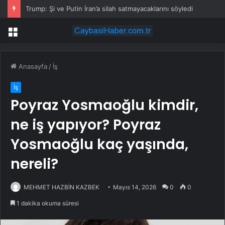
Trump: Şi ve Putin İran’a silah satmayacaklarını söyledi
Menü
Anasayfa
/
İş
İş
Poyraz Yosmaoğlu kimdir,
ne iş yapıyor? Poyraz
Yosmaoğlu kaç yaşında,
nereli?
MEHMET HAZBİN KAZBEK
Mayıs 14, 2026
0
0
1 dakika okuma süresi