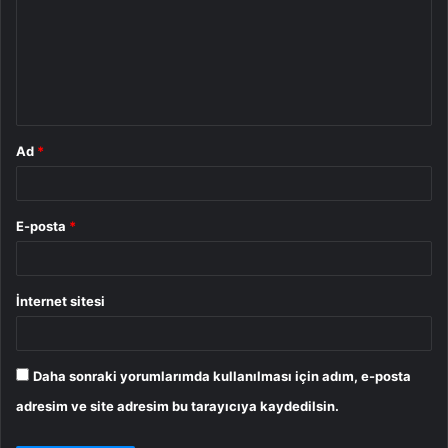
r
u
m
*
Ad
*
E-posta
*
İnternet sitesi
Daha sonraki yorumlarımda kullanılması için adım, e-posta
adresim ve site adresim bu tarayıcıya kaydedilsin.