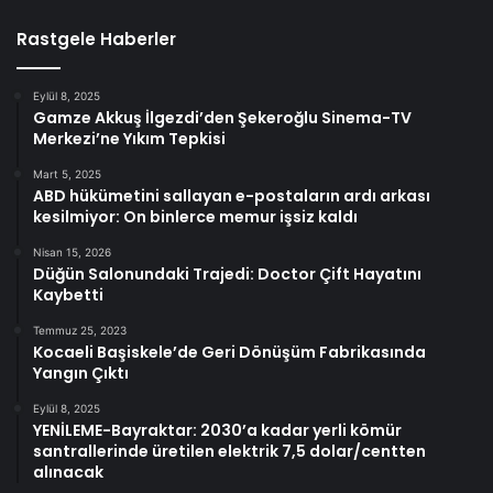
Rastgele Haberler
Eylül 8, 2025
Gamze Akkuş İlgezdi’den Şekeroğlu Sinema-TV
Merkezi’ne Yıkım Tepkisi
Mart 5, 2025
ABD hükümetini sallayan e-postaların ardı arkası
kesilmiyor: On binlerce memur işsiz kaldı
Nisan 15, 2026
Düğün Salonundaki Trajedi: Doctor Çift Hayatını
Kaybetti
Temmuz 25, 2023
Kocaeli Başiskele’de Geri Dönüşüm Fabrikasında
Yangın Çıktı
Eylül 8, 2025
YENİLEME-Bayraktar: 2030’a kadar yerli kömür
santrallerinde üretilen elektrik 7,5 dolar/centten
alınacak