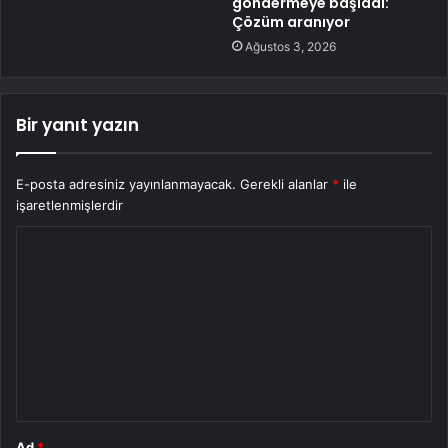
göndermeye başladı:
Çözüm aranıyor
Ağustos 3, 2026
Bir yanıt yazın
E-posta adresiniz yayınlanmayacak.
Gerekli alanlar
*
ile
işaretlenmişlerdir
Y
o
r
u
m
*
Ad
*