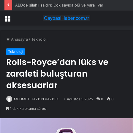
ABD’de silahlı saldırı: Çok sayıda ölü ve yaralı var
Menü
Anasayfa
/
Teknoloji
Teknoloji
Rolls-Royce’dan lüks ve
zarafeti buluşturan
aksesuarlar
MEHMET HAZBİN KAZBEK
Ağustos 1, 2025
0
0
1 dakika okuma süresi