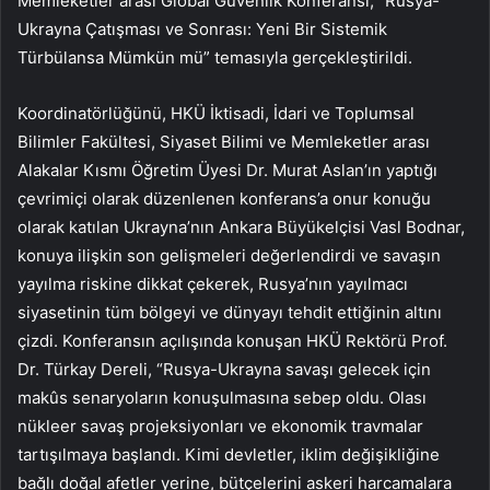
Memleketler arası Global Güvenlik Konferansı, “Rusya-
Ukrayna Çatışması ve Sonrası: Yeni Bir Sistemik
Türbülansa Mümkün mü” temasıyla gerçekleştirildi.
Koordinatörlüğünü, HKÜ İktisadi, İdari ve Toplumsal
Bilimler Fakültesi, Siyaset Bilimi ve Memleketler arası
Alakalar Kısmı Öğretim Üyesi Dr. Murat Aslan’ın yaptığı
çevrimiçi olarak düzenlenen konferans’a onur konuğu
olarak katılan Ukrayna’nın Ankara Büyükelçisi Vasl Bodnar,
konuya ilişkin son gelişmeleri değerlendirdi ve savaşın
yayılma riskine dikkat çekerek, Rusya’nın yayılmacı
siyasetinin tüm bölgeyi ve dünyayı tehdit ettiğinin altını
çizdi. Konferansın açılışında konuşan HKÜ Rektörü Prof.
Dr. Türkay Dereli, “Rusya-Ukrayna savaşı gelecek için
makûs senaryoların konuşulmasına sebep oldu. Olası
nükleer savaş projeksiyonları ve ekonomik travmalar
tartışılmaya başlandı. Kimi devletler, iklim değişikliğine
bağlı doğal afetler yerine, bütçelerini askeri harcamalara