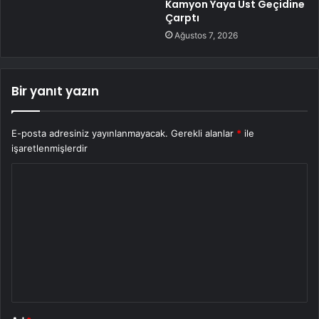
Kamyon Yaya Üst Geçidine
Çarptı
Ağustos 7, 2026
Bir yanıt yazın
E-posta adresiniz yayınlanmayacak.
Gerekli alanlar
*
ile
işaretlenmişlerdir
Y
o
r
u
m
*