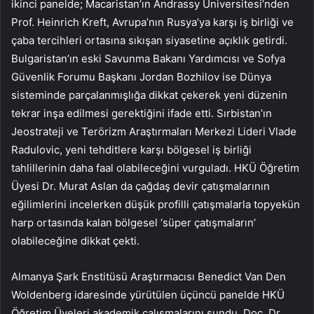
ikinci panelde; Macaristan’ın Andrassy Üniversitesi’nden
Prof. Heinrich Kreft, Avrupa’nın Rusya’ya karşı iş birliği ve
çaba tercihleri ortasına sıkışan siyasetine açıklık getirdi.
Bulgaristan’ın eski Savunma Bakanı Yardımcısı ve Sofya
Güvenlik Forumu Başkanı Jordan Bozhilov ise Dünya
sisteminde parçalanmışlığa dikkat çekerek yeni düzenin
tekrar inşa edilmesi gerektiğini ifade etti. Sırbistan’ın
Jeostrateji ve Terörizm Araştırmaları Merkezi Lideri Vlade
Radulovic, yeni tehditlere karşı bölgesel iş birliği
tahlillerinin daha faal olabileceğini vurguladı. HKÜ Öğretim
Üyesi Dr. Murat Aslan da çağdaş devir çatışmalarının
eğilimlerini incelerken düşük profilli çatışmalarla topyekün
harp ortasında kalan bölgesel ‘süper çatışmaların’
olabileceğine dikkat çekti.
Almanya Şark Enstitüsü Araştırmacısı Benedict Van Den
Woldenberg idaresinde yürütülen üçüncü panelde HKÜ
Öğretim Üyeleri akademik çalışmalarını sundu. Doç. Dr.