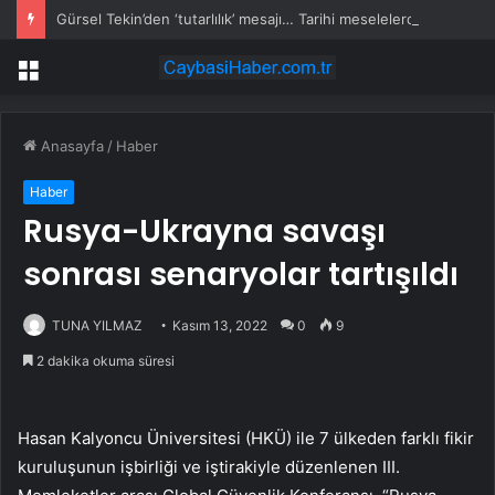
Gürsel Tekin’den ‘tutarlılık’ mesajı… Tarihi meselelerde pusula net olmalı
Menü
Anasayfa
/
Haber
Haber
Rusya-Ukrayna savaşı
sonrası senaryolar tartışıldı
TUNA YILMAZ
Kasım 13, 2022
0
9
2 dakika okuma süresi
Hasan Kalyoncu Üniversitesi (HKÜ) ile 7 ülkeden farklı fikir
kuruluşunun işbirliği ve iştirakiyle düzenlenen III.