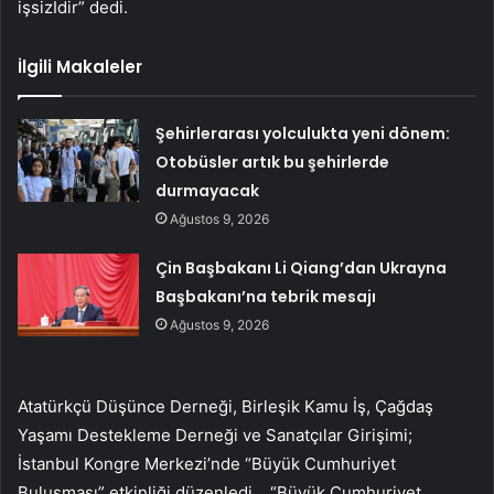
işsizİdir” dedi.
İlgili Makaleler
Şehirlerarası yolculukta yeni dönem:
Otobüsler artık bu şehirlerde
durmayacak
Ağustos 9, 2026
Çin Başbakanı Li Qiang’dan Ukrayna
Başbakanı’na tebrik mesajı
Ağustos 9, 2026
Atatürkçü Düşünce Derneği, Birleşik Kamu İş, Çağdaş
Yaşamı Destekleme Derneği ve Sanatçılar Girişimi;
İstanbul Kongre Merkezi’nde “Büyük Cumhuriyet
Buluşması” etkinliği düzenledi. “Büyük Cumhuriyet