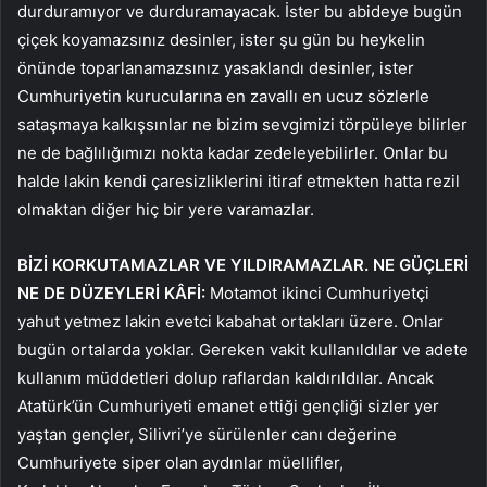
durduramıyor ve durduramayacak. İster bu abideye bugün
çiçek koyamazsınız desinler, ister şu gün bu heykelin
önünde toparlanamazsınız yasaklandı desinler, ister
Cumhuriyetin kurucularına en zavallı en ucuz sözlerle
sataşmaya kalkışsınlar ne bizim sevgimizi törpüleye bilirler
ne de bağlılığımızı nokta kadar zedeleyebilirler. Onlar bu
halde lakin kendi çaresizliklerini itiraf etmekten hatta rezil
olmaktan diğer hiç bir yere varamazlar.
BİZİ KORKUTAMAZLAR VE YILDIRAMAZLAR. NE GÜÇLERİ
NE DE DÜZEYLERİ KÂFİ:
Motamot ikinci Cumhuriyetçi
yahut yetmez lakin evetci kabahat ortakları üzere. Onlar
bugün ortalarda yoklar. Gereken vakit kullanıldılar ve adete
kullanım müddetleri dolup raflardan kaldırıldılar. Ancak
Atatürk’ün Cumhuriyeti emanet ettiği gençliği sizler yer
yaştan gençler, Silivri’ye sürülenler canı değerine
Cumhuriyete siper olan aydınlar müellifler,