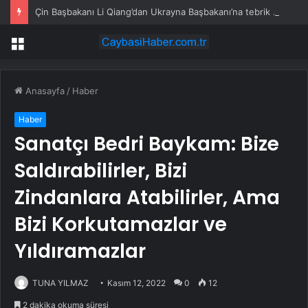
Çin Başbakanı Li Qiang’dan Ukrayna Başbakanı’na tebrik mesajı
Menü
Anasayfa
/
Haber
Haber
Sanatçı Bedri Baykam: Bize
Saldırabilirler, Bizi
Zindanlara Atabilirler, Ama
Bizi Korkutamazlar ve
Yıldıramazlar
TUNA YILMAZ
Kasım 12, 2022
0
12
2 dakika okuma süresi