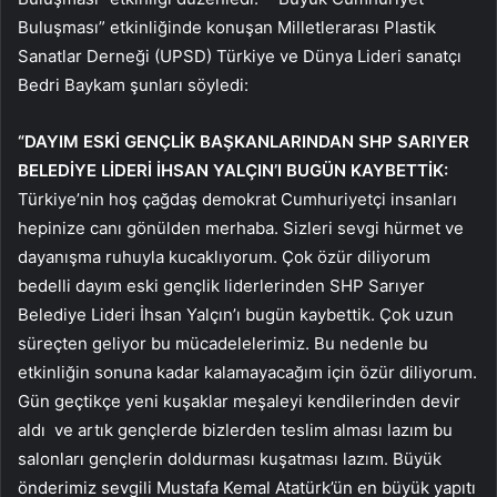
Buluşması” etkinliğinde konuşan Milletlerarası Plastik
Sanatlar Derneği (UPSD) Türkiye ve Dünya Lideri sanatçı
Bedri Baykam şunları söyledi:
“DAYIM ESKİ GENÇLİK BAŞKANLARINDAN SHP SARIYER
BELEDİYE LİDERİ İHSAN YALÇIN’I BUGÜN KAYBETTİK:
Türkiye’nin hoş çağdaş demokrat Cumhuriyetçi insanları
hepinize canı gönülden merhaba. Sizleri sevgi hürmet ve
dayanışma ruhuyla kucaklıyorum. Çok özür diliyorum
bedelli dayım eski gençlik liderlerinden SHP Sarıyer
Belediye Lideri İhsan Yalçın’ı bugün kaybettik. Çok uzun
süreçten geliyor bu mücadelelerimiz. Bu nedenle bu
etkinliğin sonuna kadar kalamayacağım için özür diliyorum.
Gün geçtikçe yeni kuşaklar meşaleyi kendilerinden devir
aldı ve artık gençlerde bizlerden teslim alması lazım bu
salonları gençlerin doldurması kuşatması lazım. Büyük
önderimiz sevgili Mustafa Kemal Atatürk’ün en büyük yapıtı