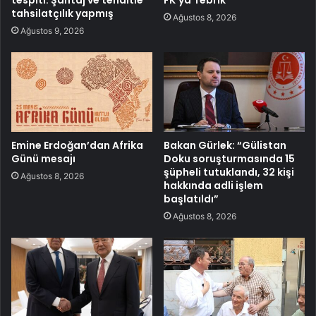
tespiti: Şantaj ve tehditle
FK’ya Tebrik
tahsilatçılık yapmış
Ağustos 8, 2026
Ağustos 9, 2026
Emine Erdoğan’dan Afrika
Bakan Gürlek: “Gülistan
Günü mesajı
Doku soruşturmasında 15
şüpheli tutuklandı, 32 kişi
Ağustos 8, 2026
hakkında adli işlem
başlatıldı”
Ağustos 8, 2026