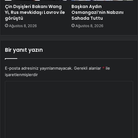
Çin Dışişleri Bakanı Wang
Başkan Aydın
Yi, Rus mevkidaşı Lavrov ile
Osmangazi’nin Nabzını
görüştü
Sahada Tuttu
Ağustos 8, 2026
Ağustos 8, 2026
Bir yanıt yazın
E-posta adresiniz yayınlanmayacak.
Gerekli alanlar
*
ile
işaretlenmişlerdir
Y
o
r
u
m
*