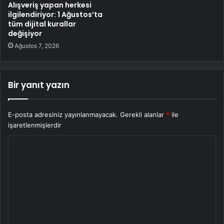
Alışveriş yapan herkesi
ilgilendiriyor: 1 Ağustos’ta
tüm dijital kurallar
değişiyor
Ağustos 7, 2026
Bir yanıt yazın
E-posta adresiniz yayınlanmayacak.
Gerekli alanlar
*
ile
işaretlenmişlerdir
Y
o
r
u
m
*