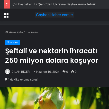
Çin Başbakanı Li Qiang’dan Ukrayna Başbakanı’na tebrik mesajı
Menü
Anasayfa
/
Ekonomi
Ekonomi
Şeftali ve nektarin ihracatı
250 milyon dolara koşuyor
DİLAN BİÇER
Haziran 16, 2024
0
0
1 dakika okuma süresi