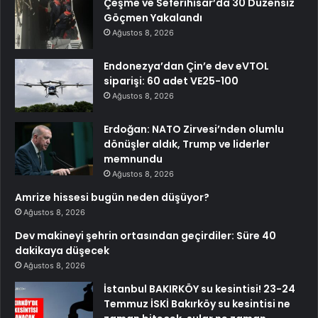
Çeşme ve Seferihisar’da 30 Düzensiz
Göçmen Yakalandı
Ağustos 8, 2026
Endonezya’dan Çin’e dev eVTOL
siparişi: 60 adet VE25-100
Ağustos 8, 2026
Erdoğan: NATO Zirvesi’nden olumlu
dönüşler aldık, Trump ve liderler
memnundu
Ağustos 8, 2026
Amrize hissesi bugün neden düşüyor?
Ağustos 8, 2026
Dev makineyi şehrin ortasından geçirdiler: Süre 40
dakikaya düşecek
Ağustos 8, 2026
İstanbul BAKIRKÖY su kesintisi! 23-24
Temmuz İSKİ Bakırköy su kesintisi ne