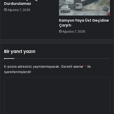
Durdurulamaz
Ağustos 7, 2026
Kamyon Yaya Üst Geçidine
Çarptı
Ağustos 7, 2026
Bir yanıt yazın
E-posta adresiniz yayınlanmayacak.
Gerekli alanlar
*
ile
işaretlenmişlerdir
Y
o
r
u
m