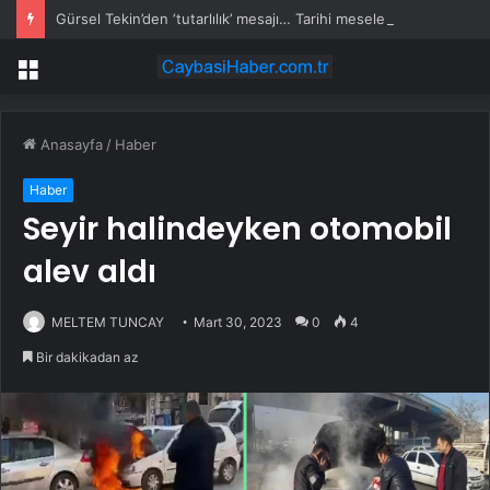
Gürsel Tekin’den ‘tutarlılık’ mesajı… Tarihi meselelerde pusula net olmalı
Menü
Anasayfa
/
Haber
Haber
Seyir halindeyken otomobil
alev aldı
MELTEM TUNCAY
Mart 30, 2023
0
4
Bir dakikadan az