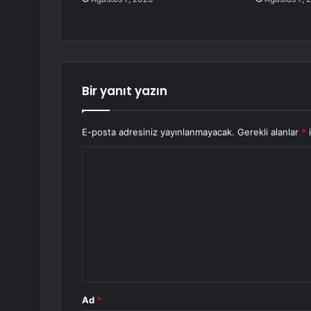
Bir yanıt yazın
E-posta adresiniz yayınlanmayacak.
Gerekli alanlar
*
i
Y
o
r
u
m
*
Ad
*