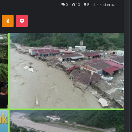
0
13
Bir dakikadan az
VKontakte
Odnoklassniki
Pocket