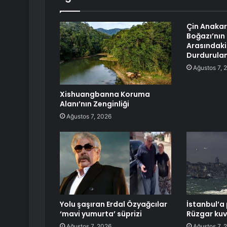
Çin Anakar
Boğazı’nın 
Arasındaki 
Durdurula
Ağustos 7, 
Xishuangbanna Koruma
Alanı’nın Zenginliği
Ağustos 7, 2026
Yolu şaşıran Erdal Özyağcılar
İstanbul’a 
‘mavi yumurta’ süprizi
Rüzgar kuv
Ağustos 7, 2026
Ağustos 7, 