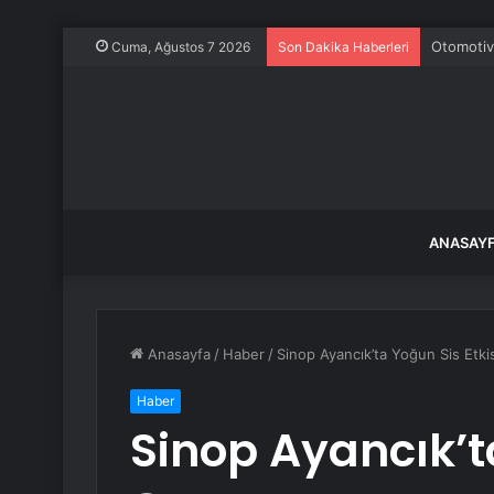
Otomotiv
Cuma, Ağustos 7 2026
Son Dakika Haberleri
ANASAY
Anasayfa
/
Haber
/
Sinop Ayancık’ta Yoğun Sis Etkis
Haber
Sinop Ayancık’ta