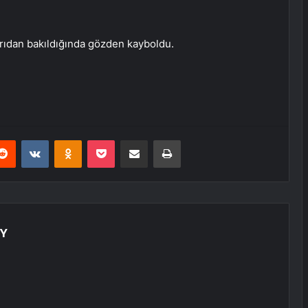
arıdan bakıldığında gözden kayboldu.
erest
Reddit
VKontakte
Odnoklassniki
Pocket
E-Posta ile paylaş
Yazdır
OY