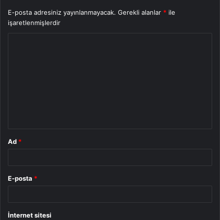
E-posta adresiniz yayınlanmayacak.
Gerekli alanlar
*
ile
işaretlenmişlerdir
Y
o
r
u
m
*
Ad
*
E-posta
*
İnternet sitesi