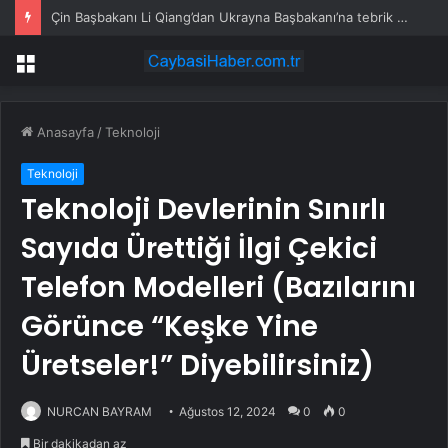
Çin Başbakanı Li Qiang’dan Ukrayna Başbakanı’na tebrik mesajı
Menü
Anasayfa
/
Teknoloji
Teknoloji
Teknoloji Devlerinin Sınırlı
Sayıda Ürettiği İlgi Çekici
Telefon Modelleri (Bazılarını
Görünce “Keşke Yine
Üretseler!” Diyebilirsiniz)
NURCAN BAYRAM
Ağustos 12, 2024
0
0
Bir dakikadan az