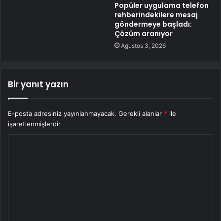
Popüler uygulama telefon
rehberindekilere mesaj
göndermeye başladı:
Çözüm aranıyor
Ağustos 3, 2026
Bir yanıt yazın
E-posta adresiniz yayınlanmayacak.
Gerekli alanlar
*
ile
işaretlenmişlerdir
Y
o
r
u
m
*