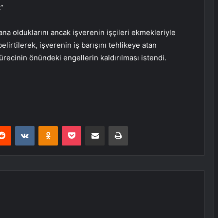
.”
a olduklarını ancak işverenin işçileri ekmekleriyle
irtilerek, işverenin iş barışını tehlikeye atan
ecinin önündeki engellerin kaldırılması istendi.
erest
Reddit
VKontakte
Odnoklassniki
Pocket
E-Posta ile paylaş
Yazdır