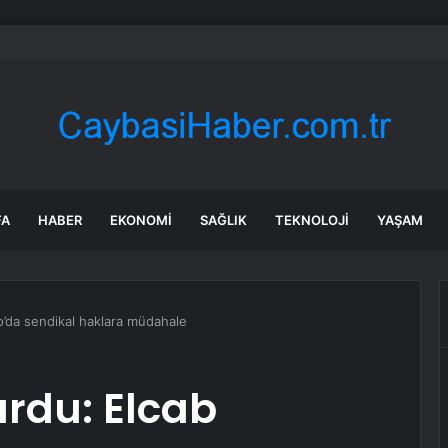
kanı Li Qiang’dan Ukrayna Başbakanı’na tebrik mesajı
FA
HABER
EKONOMI
SAĞLIK
TEKNOLOJI
YAŞAM
o’da sendikal haklara müdahale
rdu: Elcab