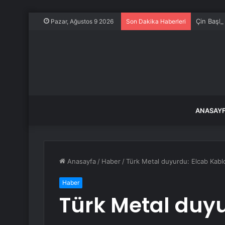
Çin Başba
Pazar, Ağustos 9 2026
Son Dakika Haberleri
ANASAY
Anasayfa
/
Haber
/
Türk Metal duyurdu: Elcab Kabl
Haber
Türk Metal duyu