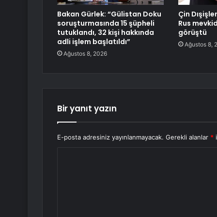
Bakan Gürlek: “Gülistan Doku
Çin Dışişle
soruşturmasında 15 şüpheli
Rus mevkid
tutuklandı, 32 kişi hakkında
görüştü
adli işlem başlatıldı”
Ağustos 8, 
Ağustos 8, 2026
Bir yanıt yazın
E-posta adresiniz yayınlanmayacak.
Gerekli alanlar
*
i
Y
o
r
u
m