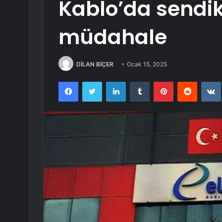
Kablo’da sendik
müdahale
DİLAN BİÇER
Ocak 15, 2025
Facebook
Twitter
LinkedIn
Tumblr
Pinterest
Reddit