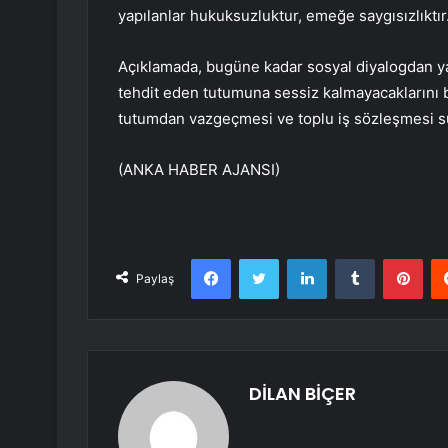
yapılanlar hukuksuzluktur, emeğe saygısızlıktır
Açıklamada, bugüne kadar sosyal diyalogdan yan
tehdit eden tutumuna sessiz kalmayacaklarını bel
tutumdan vazgeçmesi ve toplu iş sözleşmesi sür
(ANKA HABER AJANSI)
Facebook
Twitter
LinkedIn
Tumblr
Pint
Paylaş
DİLAN BİÇER