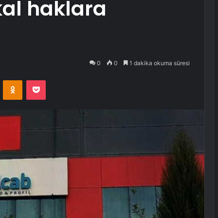
al haklara
0
0
1 dakika okuma süresi
VKontakte
Odnoklassniki
Pocket