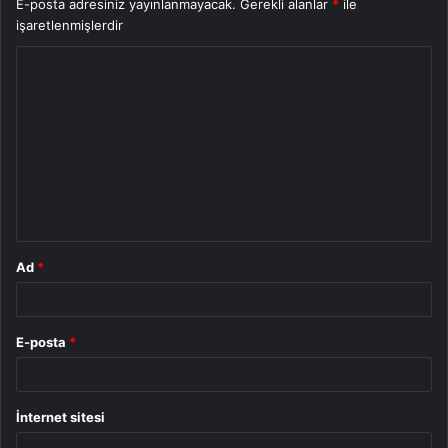
E-posta adresiniz yayınlanmayacak.
Gerekli alanlar
*
ile
işaretlenmişlerdir
Y
o
r
u
m
*
Ad
*
E-posta
*
İnternet sitesi