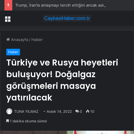
Trump, İran’la anlaşmayı tercih ettiğini ancak askeri saldırının hala bir seçenek olduğunu belirtti
Menü
Anasayfa
/
Haber
Haber
Türkiye ve Rusya heyetleri
buluşuyor! Doğalgaz
görüşmeleri masaya
yatırılacak
TUNA YILMAZ
Aralık 14, 2022
0
10
1 dakika okuma süresi