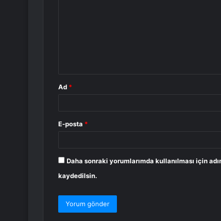
o
r
u
m
*
Ad
*
E-posta
*
Daha sonraki yorumlarımda kullanılması için adı
kaydedilsin.