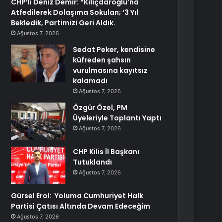
CHP’li Deniz Demir: “Kılıçdaroğlu’na
Atfedilerek Dolaşıma Sokulan; ‘3 Yıl
Bekledik, Partimizi Geri Aldık.
Ağustos 7, 2026
Sedat Peker, kendisine
küfreden şahsın
vurulmasına kayıtsız
kalamadı
Ağustos 7, 2026
Özgür Özel, PM
Üyeleriyle Toplantı Yaptı
Ağustos 7, 2026
CHP Kilis İl Başkanı
Tutuklandı
Ağustos 7, 2026
Gürsel Erol: Yoluma Cumhuriyet Halk
Partisi Çatısı Altında Devam Edeceğim
Ağustos 7, 2026