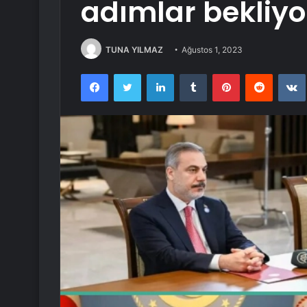
adımlar bekliyo
TUNA YILMAZ
Ağustos 1, 2023
Facebook
Twitter
LinkedIn
Tumblr
Pinterest
Reddit