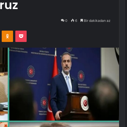
ruz
0
6
Bir dakikadan az
VKontakte
Odnoklassniki
Pocket