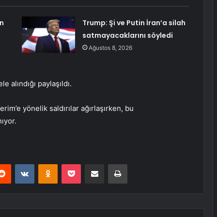
n
Trump: Şi ve Putin İran’a silah
satmayacaklarını söyledi
Ağustos 8, 2026
e alındığı paylaşıldı.
im’e yönelik saldırılar ağırlaşırken, bu
ıyor.
erest
Reddit
VKontakte
Odnoklassniki
Pocket
E-Posta ile paylaş
Yazdır