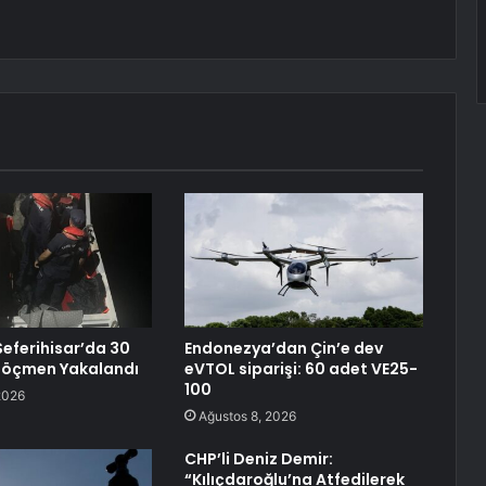
eferihisar’da 30
Endonezya’dan Çin’e dev
Göçmen Yakalandı
eVTOL siparişi: 60 adet VE25-
100
2026
Ağustos 8, 2026
CHP’li Deniz Demir:
“Kılıçdaroğlu’na Atfedilerek