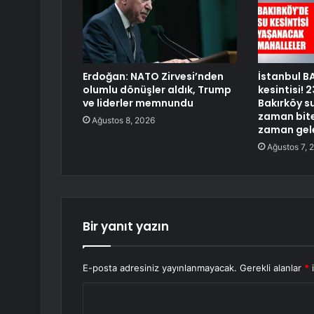
Erdoğan: NATO Zirvesi’nden
İstanbul B
olumlu dönüşler aldık, Trump
kesintisi!
ve liderler memnundu
Bakırköy su
zaman bite
Ağustos 8, 2026
zaman gel
Ağustos 7, 
Bir yanıt yazın
E-posta adresiniz yayınlanmayacak.
Gerekli alanlar
*
i
Y