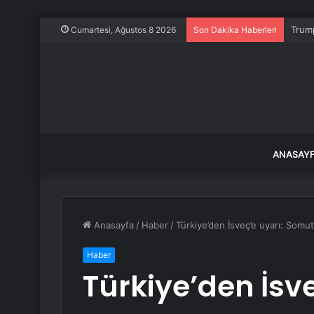
Trump
Cumartesi, Ağustos 8 2026
Son Dakika Haberleri
ANASAY
Anasayfa
/
Haber
/
Türkiye’den İsveç’e uyarı: Somut
Haber
Türkiye’den İsv