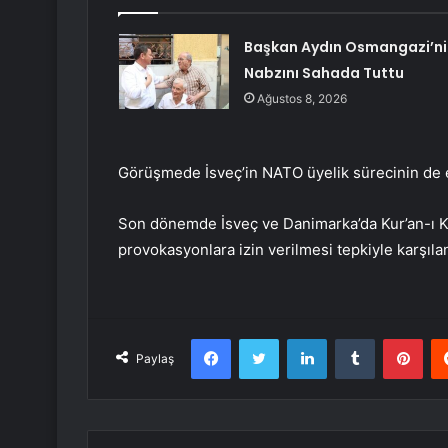
Başkan Aydın Osmangazi’ni
Nabzını Sahada Tuttu
Ağustos 8, 2026
Görüşmede İsveç’in NATO üyelik sürecinin de el
Son dönemde İsveç ve Danimarka’da Kur’an-ı Ker
provokasyonlara izin verilmesi tepkiyle karşılan
Facebook
Twitter
LinkedIn
Tumblr
Pint
Paylaş