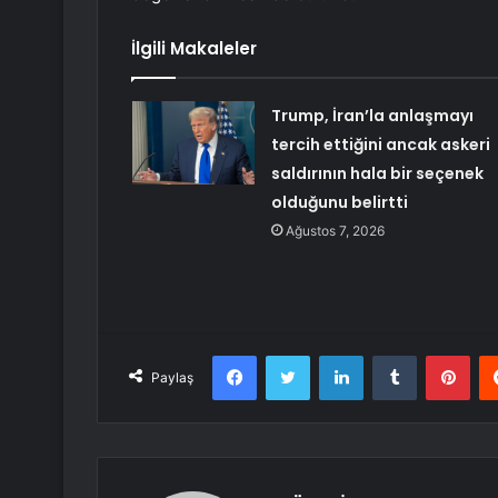
İlgili Makaleler
Trump, İran’la anlaşmayı
tercih ettiğini ancak askeri
saldırının hala bir seçenek
olduğunu belirtti
Ağustos 7, 2026
Facebook
Twitter
LinkedIn
Tumblr
Pint
Paylaş