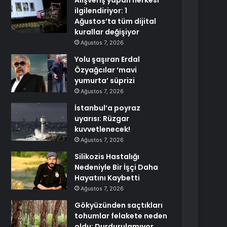
Alışveriş yapan herkesi
ilgilendiriyor: 1
Ağustos’ta tüm dijital
kurallar değişiyor
Ağustos 7, 2026
Yolu şaşıran Erdal
Özyağcılar ‘mavi
yumurta’ süprizi
Ağustos 7, 2026
İstanbul’a poyraz
uyarısı: Rüzgar
kuvvetlenecek!
Ağustos 7, 2026
Silikozis Hastalığı
Nedeniyle Bir İşçi Daha
Hayatını Kaybetti
Ağustos 7, 2026
Gökyüzünden saçtıkları
tohumlar felakete neden
oldu: Durdurulamıyor