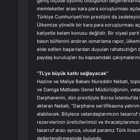
geniş ölçüde uyumlu olduğunun değerlendirildiğ
memleketler arası kara para soruşturması açıla
Türkiye Cumhuriyeti’nin prestijini da zedeleyici 
Ülkemize yönelik bir kara para soruşturması aç
katiyetle kelam konusu değildir. Bir siyasi parti
basın bültenini andıran ısmarlama rapor, ülkem
elde edilen başarılardan duyulan rahatsızlığın 
paydaş kuruluşları bu kapsamdaki çalışmaların
“TL’ye büyük katkı sağlayacak”
Hazine ve Maliye Bakanı Nureddin Nebati, top
ve Damga Matbaası Genel Müdürlüğünün, vatanda
Darphanenin, dün prestijiyle Borsa İstanbul’da h
aktaran Nebati, “Darphane sertifikasına yatırım y
alabilecek. Böylece vatandaşlarımızın tasarruf 
rezervlerinin üreticilerimizi ve ihracatçılarımız
tasarruf aracı ayrıca, ulusal paramız Türk lira
değerlendirmesinde bulundu.