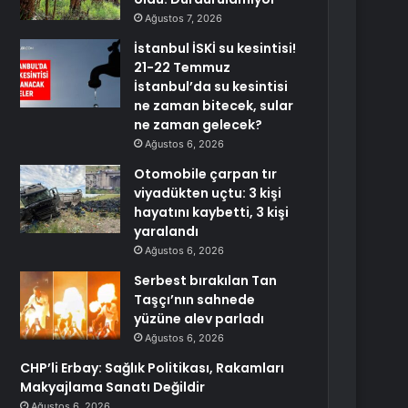
Ağustos 7, 2026
İstanbul İSKİ su kesintisi!
21-22 Temmuz
İstanbul’da su kesintisi
ne zaman bitecek, sular
ne zaman gelecek?
Ağustos 6, 2026
Otomobile çarpan tır
viyadükten uçtu: 3 kişi
hayatını kaybetti, 3 kişi
yaralandı
Ağustos 6, 2026
Serbest bırakılan Tan
Taşçı’nın sahnede
yüzüne alev parladı
Ağustos 6, 2026
CHP’li Erbay: Sağlık Politikası, Rakamları
Makyajlama Sanatı Değildir
Ağustos 6, 2026