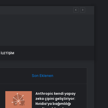
uğunu belirtti
İLETIŞIM
Son Eklenen
Anthropic kendi yapay
zeka çipini geliştiriyor:
Nvidia’ya bağımlılığı