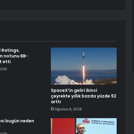
 Ratings,
n notunu BB-
t etti
2026
SpaceX’in geliri ikinci
çeyrekte yıllık bazda yüzde 92
arttı
Ağustos 6, 2026
esi bugün neden
?
2026