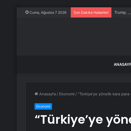
Trump, İr
Cuma, Ağustos 7 2026
Son Dakika Haberleri
ANASAY
Anasayfa
/
Ekonomi
/
“Türkiye’ye yönelik kara para
Ekonomi
“Türkiye’ye yön