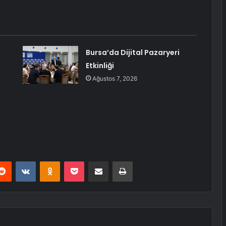
Bursa’da Dijital Pazaryeri
Etkinliği
Ağustos 7, 2026
erest
Reddit
VKontakte
Odnoklassniki
Pocket
E-Posta ile paylaş
Yazdır