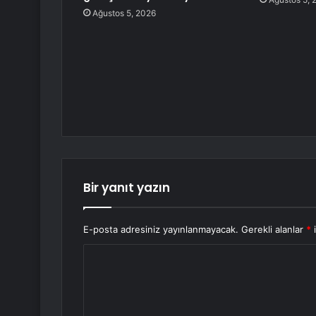
Ağustos 5, 2026
Bir yanıt yazın
E-posta adresiniz yayınlanmayacak.
Gerekli alanlar
*
i
Y
o
r