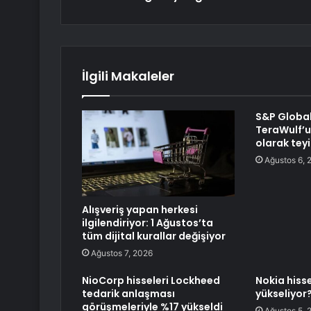
İlgili Makaleler
S&P Global
TeraWulf’u
olarak teyi
Ağustos 6, 
Alışveriş yapan herkesi
ilgilendiriyor: 1 Ağustos’ta
tüm dijital kurallar değişiyor
Ağustos 7, 2026
NioCorp hisseleri Lockheed
Nokia hiss
tedarik anlaşması
yükseliyor
görüşmeleriyle %17 yükseldi
Ağustos 5, 