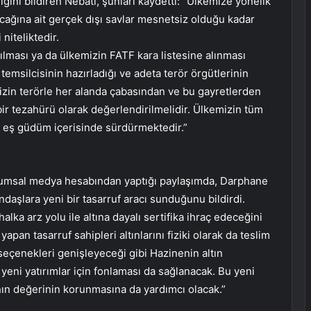
ini bildiren Nebati, şunları kaydetti: “Ülkemize yönelik
cağına ait gerçek dışı savlar mesnetsiz olduğu kadar
niteliktedir.
ılması ya da ülkemizin FATF kara listesine alınması
 temsilcisinin hazırladığı ve adeta terör örgütlerinin
izin terörle her alanda çabasından ve bu gayretlerden
bir tezahürü olarak değerlendirilmelidir. Ülkemizin tüm
ı eş güdüm içerisinde sürdürmektedir.”
lumsal medya hesabından yaptığı paylaşımda, Darphane
şlara yeni bir tasarruf aracı sunduğunu bildirdi.
alka arz yolu ile altına dayalı sertifika ihraç edeceğini
apan tasarruf sahipleri altınlarını fiziki olarak da teslim
seçenekleri genişleyeceği gibi Hazinenin altın
ı yeni yatırımlar için fonlaması da sağlanacak. Bu yeni
sının değerinin korunmasına da yardımcı olacak.”