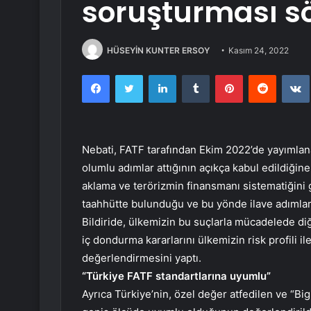
soruşturması sö
HÜSEYİN KUNTER ERSOY
Kasım 24, 2022
Facebook
Twitter
LinkedIn
Tumblr
Pinterest
Reddit
Nebati, FATF tarafından Ekim 2022’de yayımlanan
olumlu adımlar attığının açıkça kabul edildiğine
aklama ve terörizmin finansmanı sistematiğini
taahhütte bulunduğu ve bu yönde ilave adımlar a
Bildiride, ülkemizin bu suçlarla mücadelede di
iç dondurma kararlarını ülkemizin risk profili ile
değerlendirmesini yaptı.
“Türkiye FATF standartlarına uyumlu”
Ayrıca Türkiye’nin, özel değer atfedilen ve “Bi