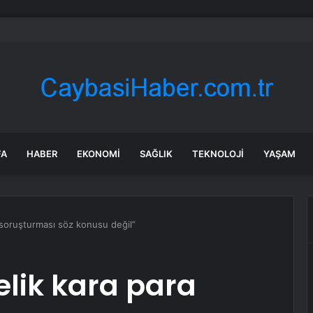
an’la anlaşmayı tercih ettiğini ancak askeri saldırının hala bir seçenek old
FA
HABER
EKONOMI
SAĞLIK
TEKNOLOJI
YAŞAM
 soruşturması söz konusu değil”
elik kara para