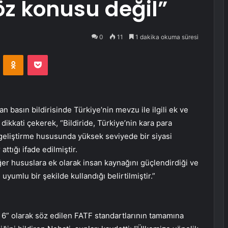
z konusu değil”
0
11
1 dakika okuma süresi
VKontakte
Odnoklassniki
Pocket
 basın bildirisinde Türkiye’nin mevzu ile ilgili ek ve
 dikkati çekerek, “Bildiride, Türkiye’nin kara para
 geliştirme hususunda yüksek seviyede bir siyasi
ttığı ifade edilmiştir.
ğer hususlara ek olarak insan kaynağını güçlendirdiği ve
 uyumlu bir şekilde kullandığı belirtilmiştir.”
g 6” olarak söz edilen FATF standartlarının tamamına