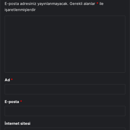
E-posta adresiniz yayınlanmayacak.
Gerekli alanlar
*
ile
işaretlenmişlerdir
Y
o
r
u
m
*
Ad
*
E-posta
*
İnternet sitesi