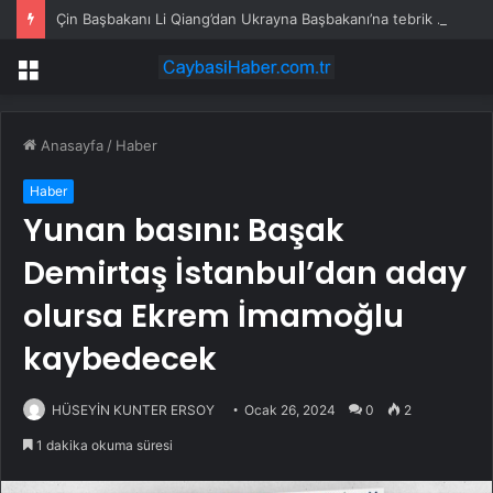
Çin Başbakanı Li Qiang’dan Ukrayna Başbakanı’na tebrik mesajı
Menü
Anasayfa
/
Haber
Haber
Yunan basını: Başak
Demirtaş İstanbul’dan aday
olursa Ekrem İmamoğlu
kaybedecek
HÜSEYİN KUNTER ERSOY
Ocak 26, 2024
0
2
1 dakika okuma süresi