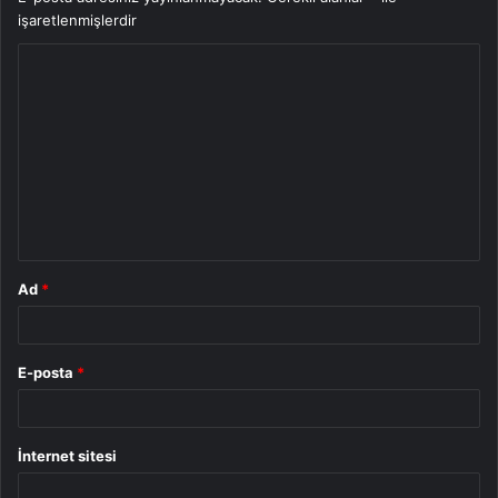
işaretlenmişlerdir
Y
o
r
u
m
*
Ad
*
E-posta
*
İnternet sitesi