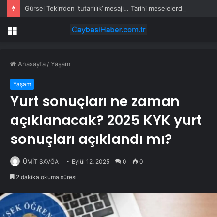
Gürsel Tekin’den ‘tutarlılık’ mesajı… Tarihi meselelerde pusula net olmalı
Menü
Anasayfa
/
Yaşam
Yaşam
Yurt sonuçları ne zaman
açıklanacak? 2025 KYK yurt
sonuçları açıklandı mı?
ÜMİT SAVĞA
Eylül 12, 2025
0
0
2 dakika okuma süresi