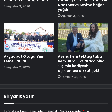
anahtarı bu programda
rol almıştı! Yalancı Yarim’in
Naz’ı Merve Sevi’ye beğeni
Ağustos 3, 2026
yağdı
Ağustos 3, 2026
Akçaabat Otogarı’nın
Asena hem tektaşı taktı
temeli atıldı
hem ultra lüks araca bindi:
”Eşimin hediyesi”
Ağustos 2, 2026
açıklaması dikkat çekti
Temmuz 31, 2026
Bir yanıt yazın
E-posta adresiniz yayınlanmayacak.
Gerekli alanlar
*
ile