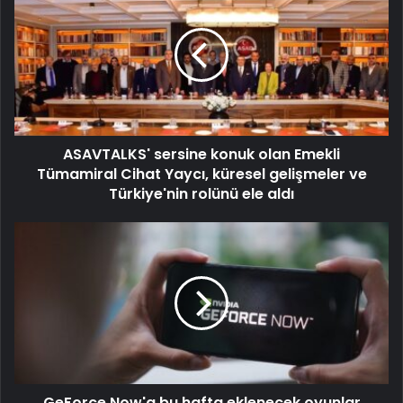
ASAVTALKS' sersine konuk olan Emekli
Tümamiral Cihat Yaycı, küresel gelişmeler ve
Türkiye'nin rolünü ele aldı
GeForce Now'a bu hafta eklenecek oyunlar