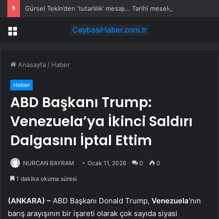
Gürsel Tekin’den ‘tutarlılık’ mesajı… Tarihi meselelerde pusula net olmalı
Menü
Anasayfa
/
Haber
Haber
ABD Başkanı Trump:
Venezuela’ya İkinci Saldırı
Dalgasını İptal Ettim
NURCAN BAYRAM
Ocak 11, 2026
0
0
1 dakika okuma süresi
(ANKARA) –
ABD Başkanı Donald Trump,
Venezuela
‘nın
barış arayışının bir işareti olarak çok sayıda siyasi