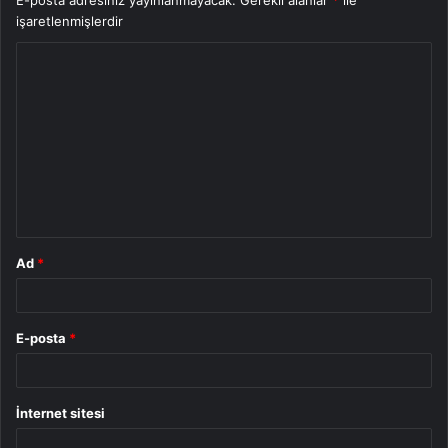
işaretlenmişlerdir
Y
o
r
u
m
*
Ad
*
E-posta
*
İnternet sitesi