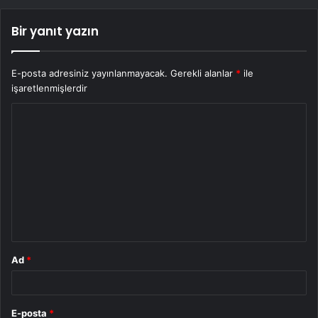
Bir yanıt yazın
E-posta adresiniz yayınlanmayacak.
Gerekli alanlar
*
ile
işaretlenmişlerdir
Y
o
r
u
m
*
Ad
*
E-posta
*