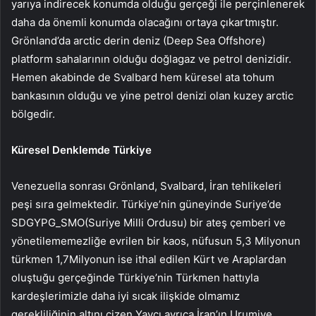
yarıya indirecek konumda olduğu gerçeği ile perçinlenerek
daha da önemli konumda olacağını ortaya çıkartmıştır.
Grönland’da arctic derin deniz (Deep Sea Offshore)
platform sahalarının olduğu doğlagaz ve petrol denizidir.
Hemen akabinde de Svalbard hem küresel ata tohum
bankasının olduğu ve yine petrol denizi olan kuzey arctic
bölgedir.
Küresel Denklemde Türkiye
Venezuella sonrası Grönland, Svalbard, İran tehlikeleri
peşi sıra gelmektedir. Türkiye’nin güneyinde Suriye’de
SDGYPG_SMO(Suriye Milli Ordusu) bir ateş çemberi ve
yönetilememezliğe evrilen bir kaos, nüfusun 5,3 Milyonun
türkmen 1,7Milyonun ise ithal edilen Kürt ve Araplardan
oluştuğu gerçeğinde Türkiye’nin Türkmen hattıyla
kardeşlerimizle daha iyi sıcak ilişkide olmamız
gerekliliğinin altını çizen Yaycı ayrıca İran’ın Urumiye