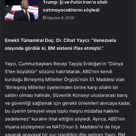
Trump: Şi ve Putin İran’a silah
satmayacaklarını söyledi
Ağustos 8, 2026
Emekli Tümamiral Doç. Dr. Cihat Yaycı: “Venezuela
olayında gördük ki, BM sistemi iflas etmiştir.”
Yaycı, Cumhurbaşkanı Recep Tayyip Erdoğan’ın “Dünya
5’ten büyüktür” sözünü hatırlatarak, ABD’nin kendi
kurduğu Birleşmiş Milletler Örgütü’nün 51. Maddesi olan
“Birleşmiş Milletler üyelerinden birine karşı silahlı bir
saldırı olması halinde, Güvenlik Konseyi uluslararası barış
ve güvenliği sağlamak için gerekli önlemleri alıncaya kadar,
bu üyenin bireysel veya toplu meşru müdafaa hakkını
zedelemez” kuralını ihlal ettiğini söyledi. Ayrıca, ABD’nin
Viyana sözleşmesi ve NATO’nun 5. Maddesi’ni de hiçe
sayarak anayasal bir suç işlediğini dile getiren Yaycı, BM