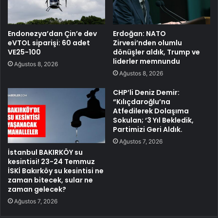
Endonezya’dan Çin’e dev
Erdoğan: NATO
eVTOL siparişi: 60 adet
Zirvesi’nden olumlu
VE25-100
dönüşler aldık, Trump ve
liderler memnundu
Ağustos 8, 2026
Ağustos 8, 2026
CHP’li Deniz Demir:
“Kılıçdaroğlu’na
Atfedilerek Dolaşıma
Sokulan; ‘3 Yıl Bekledik,
Partimizi Geri Aldık.
Ağustos 7, 2026
İstanbul BAKIRKÖY su
kesintisi! 23-24 Temmuz
İSKİ Bakırköy su kesintisi ne
zaman bitecek, sular ne
zaman gelecek?
Ağustos 7, 2026