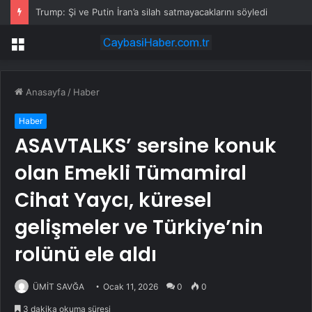
Trump: Şi ve Putin İran’a silah satmayacaklarını söyledi
Menü
Anasayfa
/
Haber
Haber
ASAVTALKS’ sersine konuk
olan Emekli Tümamiral
Cihat Yaycı, küresel
gelişmeler ve Türkiye’nin
rolünü ele aldı
ÜMİT SAVĞA
Ocak 11, 2026
0
0
3 dakika okuma süresi