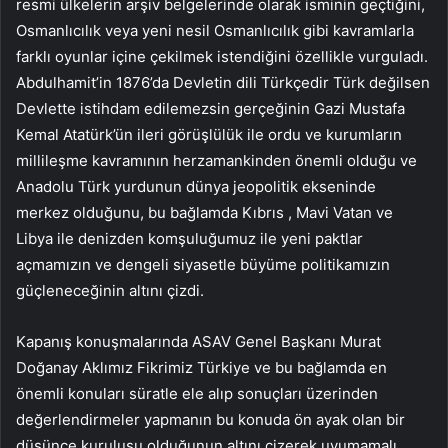
resmi ülkelerin arşiv belgelerinde
olarak isminin geçtiğini,
Osmanlıcılık veya yeni nesil Osmanlıcılık gibi kavramlarla
farklı oyunlar içine çekilmek istendiğini özellikle vurguladı.
Abdulhamit’in 1876’da Devletin dili Türkçedir Türk değilsen
Devlette istihdam edilemezsin gerçeğinin Gazi Mustafa
Kemal Atatürk’ün ileri görüşlülük ile ordu ve kurumların
millileşme kavramının herzamankinden önemli olduğu ve
Anadolu Türk yurdunun dünya jeopolitik ekseninde
merkez olduğunu, bu bağlamda Kıbrıs , Mavi Vatan ve
Libya ile denizden komşuluğumuz ile yeni paktlar
açmamızın ve dengeli siyasetle büyüme politikamızın
güçleneceğinin altını çizdi.
Kapanış konuşmalarında ASAV Genel Başkanı Murat
Doğanay Aklımız Fikrimiz Türkiye ve bu bağlamda en
önemli konuları süratle ele alıp sonuçları üzerinden
değerlendirmeler yapmanın bu konuda ön ayak olan bir
düşünce kuruluşu olduğunun altını çizerek uyumamalı,