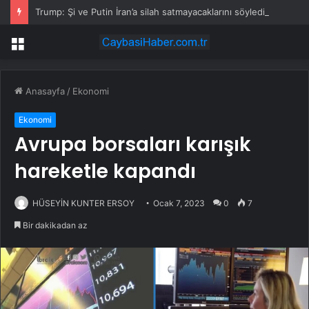
Trump: Şi ve Putin İran’a silah satmayacaklarını söyledi
Menü
Anasayfa
/
Ekonomi
Ekonomi
Avrupa borsaları karışık
hareketle kapandı
HÜSEYİN KUNTER ERSOY
Ocak 7, 2023
0
7
Bir dakikadan az