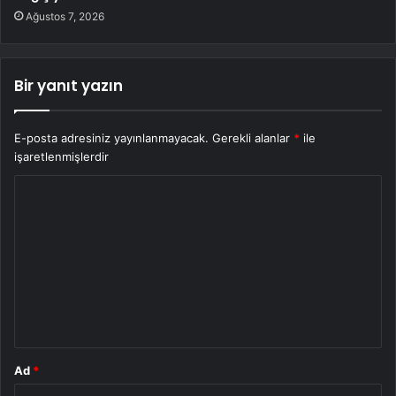
Ağustos 7, 2026
Bir yanıt yazın
E-posta adresiniz yayınlanmayacak.
Gerekli alanlar
*
ile
işaretlenmişlerdir
Y
o
r
u
m
*
Ad
*