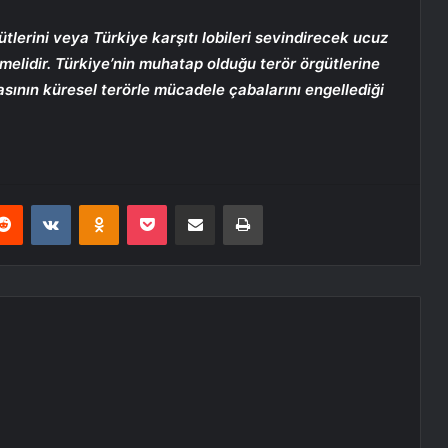
gütlerini veya Türkiye karşıtı lobileri sevindirecek ucuz
melidir. Türkiye’nin muhatap olduğu terör örgütlerine
asının küresel terörle mücadele çabalarını engellediği
erest
Reddit
VKontakte
Odnoklassniki
Pocket
E-Posta ile paylaş
Yazdır