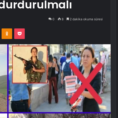
i durdurulmalı
0
8
2 dakika okuma süresi
VKontakte
Odnoklassniki
Pocket