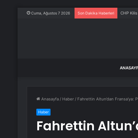
CHP Kilis
Cuma, Ağustos 7 2026
Son Dakika Haberleri
ANASAY
Anasayfa
/
Haber
/
Fahrettin Altun’dan Fransa’ya: P
Haber
Fahrettin Altun