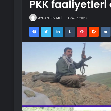
PKK faaliyetler
AYCAN SEVİMLİ
Ocak 7, 2023
Facebook
Twitter
LinkedIn
Tumblr
Pinterest
Reddit