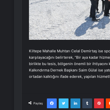
Kiltepe Mahalle Muhtarı Celal Demirtaş ise spo
karşılayacağını belirterek, “Bir aya kadar hizm
birlikte bu tesis, bölgenin önemli bir ihtiyacı
Kalkındırma Dernek Başkanı Saim Gülal ise yatır
ortadan kalktığını ifade ederek, yapılan hizme
Facebook
Twitter
LinkedIn
Tumblr
Pint
Paylaş