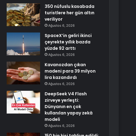
350 nüfuslu kasabada
turistlere her gün altın
veriliyor
Ağustos 6, 2026
SpaceX’in geliri ikinci
çeyrekte yıllık bazda
yüzde 92 arttı
Ağustos 6, 2026
Kavanozdan çıkan
madeni para 39 milyon
lira kazandırdı
Ağustos 6, 2026
DeepSeek V4 Flash
zirveye yerleşti:
Dünyanın en çok
kullanılan yapay zekâ
modeli
Ağustos 6, 2026
150 bin kişi tahliye edildi: