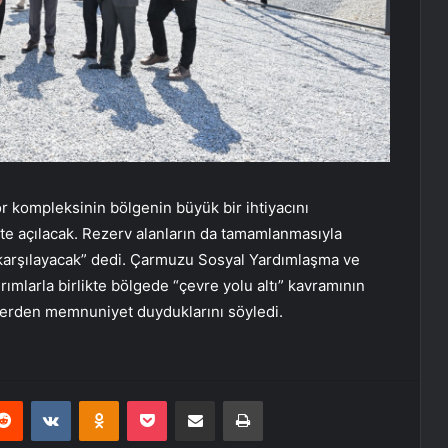
r kompleksinin bölgenin büyük bir ihtiyacını
ete açılacak. Rezerv alanların da tamamlanmasıyla
nı karşılayacak” dedi. Çarmuzu Sosyal Yardımlaşma ve
ımlarla birlikte bölgede “çevre yolu altı” kavramının
tlerden memnuniyet duyduklarını söyledi.
erest
Reddit
VKontakte
Odnoklassniki
Pocket
E-Posta ile paylaş
Yazdır