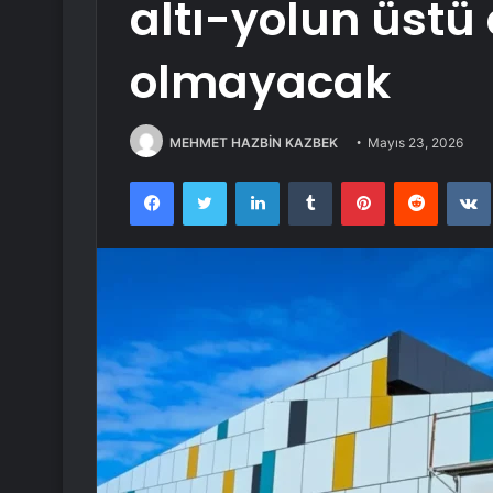
altı-yolun üstü 
olmayacak
MEHMET HAZBİN KAZBEK
Mayıs 23, 2026
Facebook
Twitter
LinkedIn
Tumblr
Pinterest
Reddit