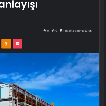
anlayışı
0
0
1 dakika okuma süresi
VKontakte
Odnoklassniki
Pocket