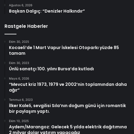
Ağustos 6, 2026
Başkan Dalgıç: “Denizler Halkındır”
Rastgele Haberler
Ekim 30, 2025
Kocaeli’de 1 Mart Vapur İskelesi Otoparkı yüzde 85
tamam
Ekim 30, 2023
Ünlü sanatçı 100. yılını Bursa’da kutladı
Mayıs 6, 2026
“Mevcut kriz 1973, 1979 ve 2002’nin toplamından daha
ağır”
Temmuz 6, 2023
İlker Kaleli, sevgilisi Sıla’nın doğum günü için romantik
bir paylaşım yaptı.
Ekim 10, 2025
Aydem/Marangoz: Gelecek 5 yılda elektrik dağıtımına
2 milyar dolar yatırım yapacağız