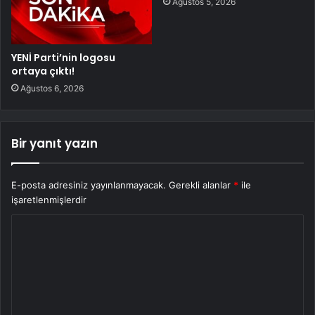
Ağustos 5, 2026
YENİ Parti’nin logosu
ortaya çıktı!
Ağustos 6, 2026
Bir yanıt yazın
E-posta adresiniz yayınlanmayacak.
Gerekli alanlar
*
ile
işaretlenmişlerdir
Y
o
r
u
m