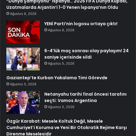
“Dünya Şampiyonu” İspanya… 2026 FIFA Dünya Kupası,
Uzatmalarda Arjantin’i 1-0 Yenen İspanya’nın Oldu
Ağustos 6, 2026
YENİ Parti’nin logosu ortaya çıktı!
Ağustos 6, 2026
6-4’lük maç sonrası olay paylaşım! 24
saniye içerisinde sildi
Ağustos 5, 2026
Gaziantep’te Kurban Yakalama Timi Görevde
Ağustos 5, 2026
Netanyahu tarihi final öncesi tarafını
seçti: Vamos Argentina
Ağustos 5, 2026
Özgür Karabat: Mesele Koltuk Değil, Mesele
Cumhuriyet’i Koruma ve Yeni Bir Otokratik Rejime Karşı
Direnme Meselesidir