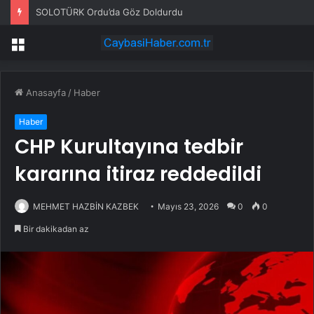
SOLOTÜRK Ordu’da Göz Doldurdu
Menü
Anasayfa
/
Haber
Haber
CHP Kurultayına tedbir
kararına itiraz reddedildi
MEHMET HAZBİN KAZBEK
Mayıs 23, 2026
0
0
Bir dakikadan az