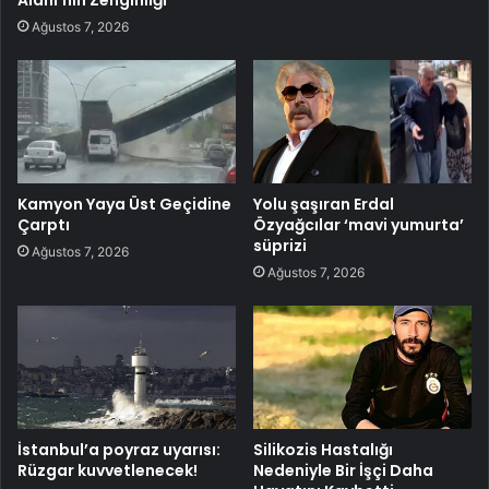
Alanı’nın Zenginliği
Ağustos 7, 2026
Kamyon Yaya Üst Geçidine
Yolu şaşıran Erdal
Çarptı
Özyağcılar ‘mavi yumurta’
süprizi
Ağustos 7, 2026
Ağustos 7, 2026
İstanbul’a poyraz uyarısı:
Silikozis Hastalığı
Rüzgar kuvvetlenecek!
Nedeniyle Bir İşçi Daha