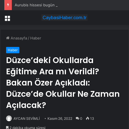
Aurubis hissesi bugün neden düşüyor?
Menü
Anasayfa
/
Haber
Haber
Düzce’deki Okullarda
Eğitime Ara mı Verildi?
Bakan Özer Açıkladı:
Düzce’de Okullar Ne Zaman
Açılacak?
AYCAN SEVİMLİ
Kasım 26, 2022
0
13
2 dakika okuma süresi