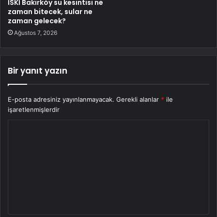
İSKİ Bakırköy su kesintisi ne
zaman bitecek, sular ne
zaman gelecek?
Ağustos 7, 2026
Bir yanıt yazın
E-posta adresiniz yayınlanmayacak.
Gerekli alanlar
*
ile
işaretlenmişlerdir
Y
o
r
u
m
*