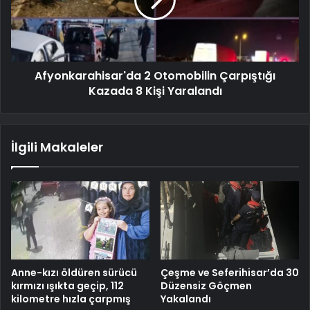
Afyonkarahisar'da 2 Otomobilin Çarpıştığı
Kazada 8 Kişi Yaralandı
İlgili Makaleler
Anne-kızı öldüren sürücü
Çeşme ve Seferihisar’da 30
kırmızı ışıkta geçip, 112
Düzensiz Göçmen
kilometre hızla çarpmış
Yakalandı