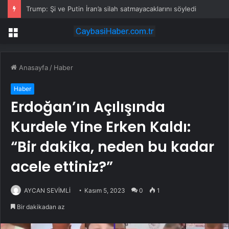
Trump: Şi ve Putin İran’a silah satmayacaklarını söyledi
Menü
Anasayfa
/
Haber
Haber
Erdoğan’ın Açılışında
Kurdele Yine Erken Kaldı:
“Bir dakika, neden bu kadar
acele ettiniz?”
AYCAN SEVİMLİ
Kasım 5, 2023
0
1
Bir dakikadan az