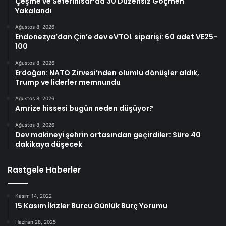
Çeşme ve Seferihisar’da 30 Düzensiz Göçmen
Yakalandı
Ağustos 8, 2026
Endonezya’dan Çin’e dev eVTOL siparişi: 60 adet VE25-
100
Ağustos 8, 2026
Erdoğan: NATO Zirvesi’nden olumlu dönüşler aldık,
Trump ve liderler memnundu
Ağustos 8, 2026
Amrize hissesi bugün neden düşüyor?
Ağustos 8, 2026
Dev makineyi şehrin ortasından geçirdiler: Süre 40
dakikaya düşecek
Rastgele Haberler
Kasım 14, 2022
15 Kasım İkizler Burcu Günlük Burç Yorumu
Haziran 28, 2025