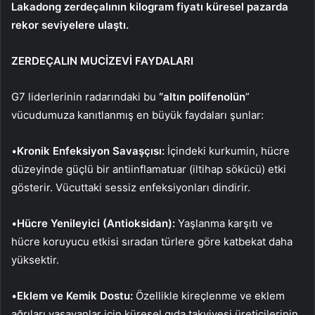
Lakadong zerdeçalının kilogram fiyatı küresel pazarda
rekor seviyelere ulaştı.
ZERDEÇALIN MUCİZEVİ FAYDALARI
G7 liderlerinin radarındaki bu
“altın polifenolün
”
vücudumuza kanıtlanmış en büyük faydaları şunlar:
•
Kronik Enfeksiyon Savaşçısı:
İçindeki kurkumin, hücre
düzeyinde güçlü bir antiinflamatuar (iltihap sökücü) etki
gösterir. Vücuttaki sessiz enfeksiyonları dindirir.
•
Hücre Yenileyici (Antioksidan):
Yaşlanma karşıtı ve
hücre koruyucu etkisi sıradan türlere göre katbekat daha
yüksektir.
•
Eklem ve Kemik Dostu:
Özellikle kireçlenme ve eklem
ağrıları yaşayanlar için küresel gıda takviyesi üreticilerinin