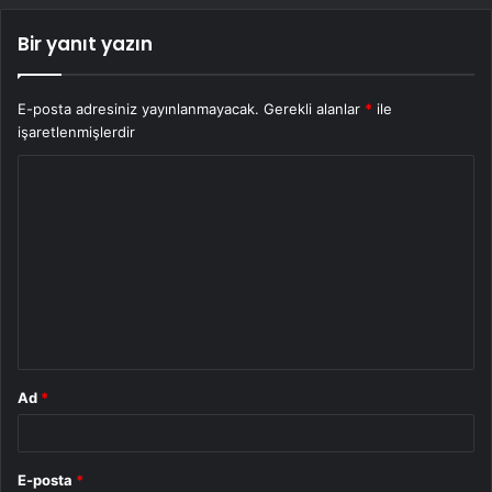
Bir yanıt yazın
E-posta adresiniz yayınlanmayacak.
Gerekli alanlar
*
ile
işaretlenmişlerdir
Y
o
r
u
m
*
Ad
*
E-posta
*