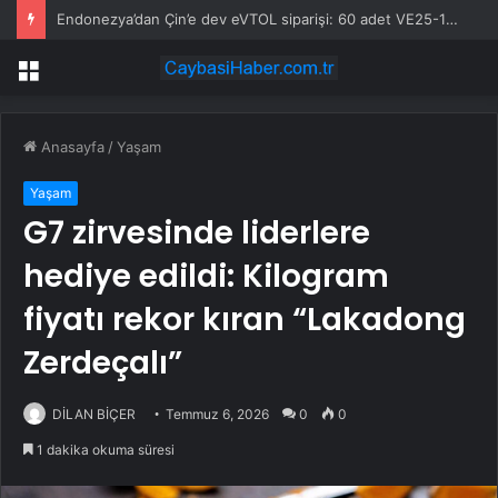
Endonezya’dan Çin’e dev eVTOL siparişi: 60 adet VE25-100
Menü
Anasayfa
/
Yaşam
Yaşam
G7 zirvesinde liderlere
hediye edildi: Kilogram
fiyatı rekor kıran “Lakadong
Zerdeçalı”
DİLAN BİÇER
Temmuz 6, 2026
0
0
1 dakika okuma süresi