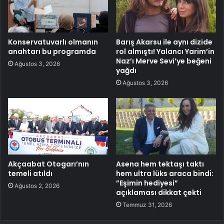
Konservatuvarlı olmanın
Barış Akarsu ile aynı dizide
anahtarı bu programda
rol almıştı! Yalancı Yarim’in
Naz’ı Merve Sevi’ye beğeni
Ağustos 3, 2026
yağdı
Ağustos 3, 2026
Akçaabat Otogarı’nın
Asena hem tektaşı taktı
temeli atıldı
hem ultra lüks araca bindi:
”Eşimin hediyesi”
Ağustos 2, 2026
açıklaması dikkat çekti
Temmuz 31, 2026