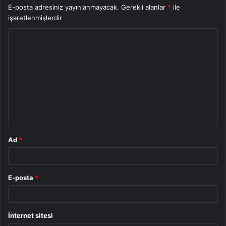
E-posta adresiniz yayınlanmayacak.
Gerekli alanlar
*
ile
işaretlenmişlerdir
Y
o
r
u
m
*
Ad
*
E-posta
*
İnternet sitesi