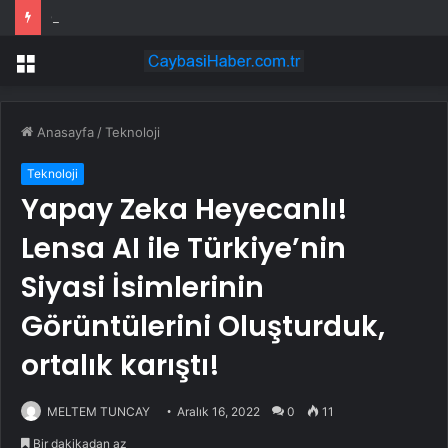
Otomotiv ihracatı temmuzda 3,6 milyar dolar
Menü
Anasayfa
/
Teknoloji
Teknoloji
Yapay Zeka Heyecanlı!
Lensa AI ile Türkiye’nin
Siyasi İsimlerinin
Görüntülerini Oluşturduk,
ortalık karıştı!
MELTEM TUNCAY
Aralık 16, 2022
0
11
Bir dakikadan az