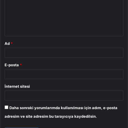
r
u
m
*
Ad
*
E-posta
*
İnternet sitesi
Daha sonraki yorumlarımda kullanılması için adım, e-posta
adresim ve site adresim bu tarayıcıya kaydedilsin.