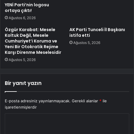
YENİ Parti’nin logosu
ortaya çıktı!
Ağustos 6, 2026
Özgür Karabat: Mesele
AK Parti Tunceli İl Başkanı
Koltuk Değil, Mesele
istifa etti
Cumhuriyet’i Koruma ve
Ağustos 5, 2026
Yeni Bir Otokratik Rejime
Karşı Direnme Meselesidir
Ağustos 5, 2026
Bir yanıt yazın
E-posta adresiniz yayınlanmayacak.
Gerekli alanlar
*
ile
işaretlenmişlerdir
Y
o