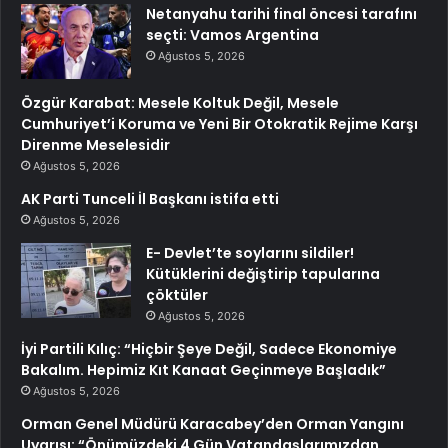
Netanyahu tarihi final öncesi tarafını
seçti: Vamos Argentina
Ağustos 5, 2026
Özgür Karabat: Mesele Koltuk Değil, Mesele
Cumhuriyet’i Koruma ve Yeni Bir Otokratik Rejime Karşı
Direnme Meselesidir
Ağustos 5, 2026
AK Parti Tunceli İl Başkanı istifa etti
Ağustos 5, 2026
E- Devlet’te soylarını sildiler!
Kütüklerini değiştirip tapularına
çöktüler
Ağustos 5, 2026
İyi Partili Kılıç: “Hiçbir Şeye Değil, Sadece Ekonomiye
Bakalım. Hepimiz Kıt Kanaat Geçinmeye Başladık”
Ağustos 5, 2026
Orman Genel Müdürü Karacabey’den Orman Yangını
Uyarısı: “Önümüzdeki 4 Gün Vatandaşlarımızdan