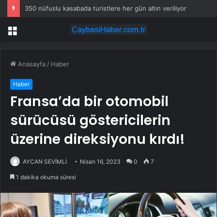
350 nüfuslu kasabada turistlere her gün altın veriliyor
Menü
Anasayfa
/
Haber
Haber
Fransa’da bir otomobil
sürücüsü göstericilerin
üzerine direksiyonu kırdı!
AYCAN SEVİMLİ
Nisan 16, 2023
0
7
1 dakika okuma süresi